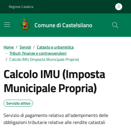
Vai ai contenuti
Vai al footer
Regione Calabria
Comune di Castelsilano
Home
/
Servizi
/
Catasto e urbanistica
-
Tributi, finanze e contravvenzioni
/
Calcolo IMU (Imposta Municipale Propria)
Calcolo IMU (Imposta
Municipale Propria)
Servizio attivo
Servizio di pagamento relativo all'adempimento delle
obbligazioni tributarie relative alle rendite catastali