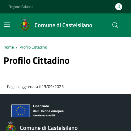
Vai ai contenuti
Vai al footer
Regione Calabria
Comune di Castelsilano
Home
/
Profilo Cittadino
Profilo Cittadino
Pagina aggiornata il 13/09/2023
Comune di Castelsilano