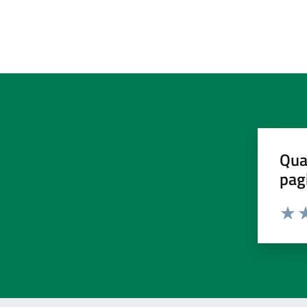
Qua
pag
Valut
Va