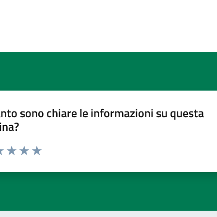
nto sono chiare le informazioni su questa
ina?
a 1 stelle su 5
luta 2 stelle su 5
Valuta 3 stelle su 5
Valuta 4 stelle su 5
Valuta 5 stelle su 5