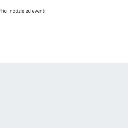
'argomento
ici, notizie ed eventi