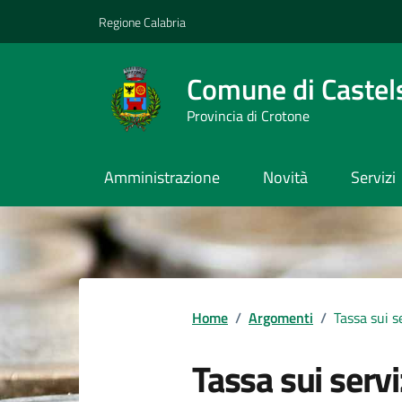
Vai ai contenuti
Vai al footer
Regione Calabria
Comune di Castel
Provincia di Crotone
Amministrazione
Novità
Servizi
Home
/
Argomenti
/
Tassa sui s
Tassa sui servi