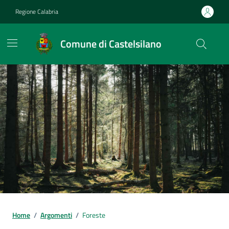
Vai ai contenuti
Vai al footer
Regione Calabria
Comune di Castelsilano
Home
/
Argomenti
/
Foreste