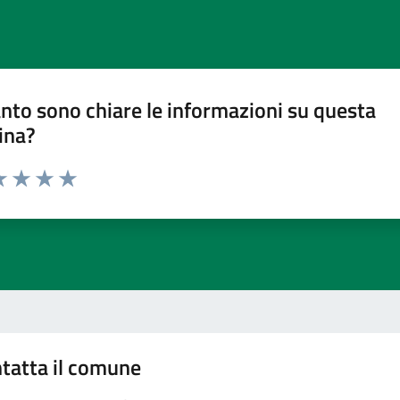
nto sono chiare le informazioni su questa
ina?
a 1 stelle su 5
luta 2 stelle su 5
Valuta 3 stelle su 5
Valuta 4 stelle su 5
Valuta 5 stelle su 5
tatta il comune