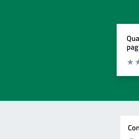
Qua
pag
Valut
Va
Con