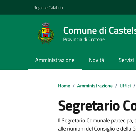
Vai ai contenuti
Vai al footer
Regione Calabria
Comune di Castel
Provincia di Crotone
Amministrazione
Novità
Servizi
Home
/
Amministrazione
/
Uffici
/
Segretario 
Il Segretario Comunale partecipa, c
alle riunioni del Consiglio e della 